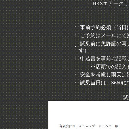
・
HKSエアーク
・
事前予約必須（当日
・
ご予約はメールにて
試乗前に免許証の写
・
す）
・
申込書を事前に記載
※店頭での記入も
・
安全を考慮し雨天は
・
試乗当日は、S660
試