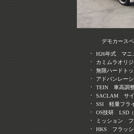
デモカースペ
・
H26年式 マ
・
カミムラオリジ
・
無限ハードトッ
・
アドバンレーシ
・
TEIN 車高
・
SACLAM サ
・
SSI 軽量フラ
・
OS技研 LSD
（
・
ミッション フル
・
HKS フラッ